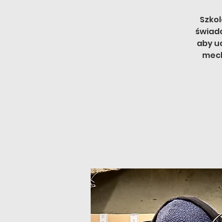
Szkol
świado
aby u
mech