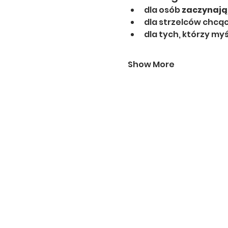
dla osób 
zaczynają
dla strzelców chcą
dla tych, którzy myś
Show More