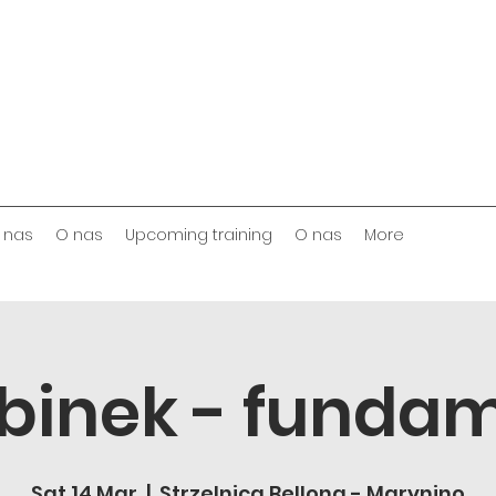
 nas
O nas
Upcoming training
O nas
More
binek - funda
Sat 14 Mar
  |  
Strzelnica Bellona - Marynino