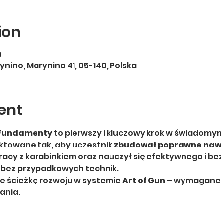
ion
0
ynino, Marynino 41, 05-140, Polska
ent
 Fundamenty
 to pierwszy i kluczowy krok w świadomym
ktowane tak, aby uczestnik 
zbudował poprawne naw
acy z karabinkiem oraz nauczył się efektywnego i bez
 bez przypadkowych technik.
e ścieżkę rozwoju w systemie 
Art of Gun
 – wymagane 
ania.