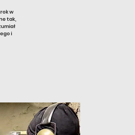
krok w
ne tak,
zumiał
ego i