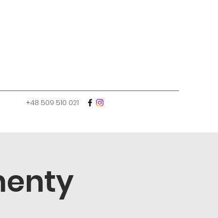
+48 509 510 021
menty