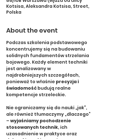
88/10B Warszawa (wjazd od ulicy
Kotsisa, Aleksandra Kotsisa, Street,
Polska
About the event
Podczas szkolenia podstawowego 
koncentrujemy się na budowaniu 
solidnych fundamentów strzelania 
bojowego. Każdy element techniki 
jest analizowany w 
najdrobniejszych szczegółach, 
ponieważ to właśnie 
precyzja i 
świadomość
 budują realne 
kompetencje strzeleckie.
Nie ograniczamy się do nauki „jak”, 
ale również tłumaczymy „dlaczego” 
– 
wyjaśniamy pochodzenie 
stosowanych technik
, ich 
uzasadnienie w praktyce oraz 