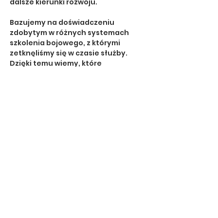
dalsze kierunki rozwoju. 
Bazujemy na doświadczeniu 
zdobytym w różnych systemach 
szkolenia bojowego, z którymi 
zetknęliśmy się w czasie służby. 
Dzięki temu wiemy, które 
rozwiązania działają w realnych 
sytuacjach, a które są tylko 
teorią.To
 szkolenie to początek – 
ale zbudowany na właściwych 
fundamentach. To sprawia, że 
nauka strzelania z karabinka staje 
się faktyczną umiejętnością, którą 
uczestnicy szkolenia mogą rozwijać 
i doskonalić na kursach dla 
zaawansowanych.
Zasady bezpieczeństwa
Show More