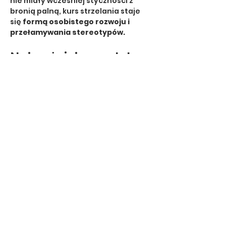
nie miały wcześniej styczności z 
bronią palną, kurs strzelania staje 
się 
formą osobistego rozwoju i 
przełamywania stereotypów.
Najważniejsze zalety 
treningu strzelania 
dla kobiet:
Wzrost pewności siebie
 – 
regularny trening pozwala 
poczuć kontrolę nad sytuacją i 
przełamać barierę strachu 
przed bronią. To doświadczenie 
budujące osobistą siłę i 
niezależność.
Show More