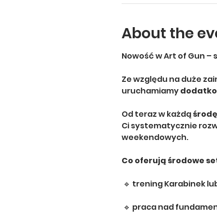
About the ev
Nowość w Art of Gun – s
Ze względu na duże za
uruchamiamy 
dodatkow
Od teraz w każdą 
środę
Ci systematycznie rozwi
weekendowych.
Co oferują środowe se
 🔹 trening Karabinek lu
 🔹 praca nad fundame