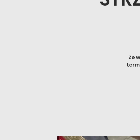
Ze w
term