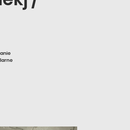
wanie
larne