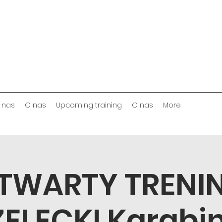
 nas
O nas
Upcoming training
O nas
More
TWARTY TRENI
ELECKI Karabin