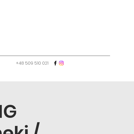
+48 509 510 021
NG
ekj /