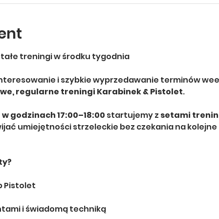
ent
tałe treningi w środku tygodnia
interesowanie i szybkie wyprzedawanie terminów we
e, regularne treningi Karabinek & Pistolet
.
 w godzinach 17:00–18:00
 startujemy z 
setami treni
jać umiejętności strzeleckie bez czekania na kolejne 
ty?
b Pistolet
ntami i świadomą techniką