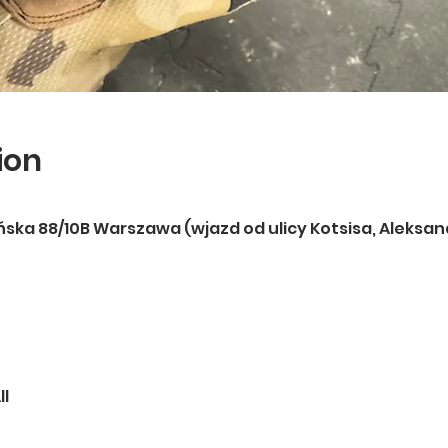
ion
ońska 88/10B Warszawa (wjazd od ulicy Kotsisa, Aleksand
ll