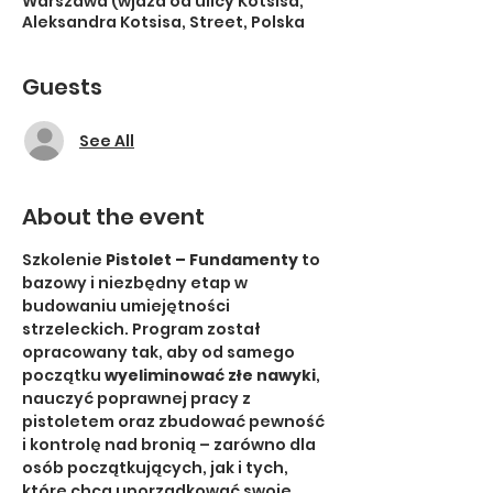
Warszawa (wjazd od ulicy Kotsisa,
Aleksandra Kotsisa, Street, Polska
Guests
See All
About the event
Szkolenie 
Pistolet – Fundamenty
 to 
bazowy i niezbędny etap w 
budowaniu umiejętności 
strzeleckich. Program został 
opracowany tak, aby od samego 
początku 
wyeliminować złe nawyki
, 
nauczyć poprawnej pracy z 
pistoletem oraz zbudować pewność 
i kontrolę nad bronią – zarówno dla 
osób początkujących, jak i tych, 
które chcą uporządkować swoje 