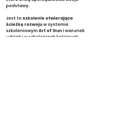
podstawy.
Jest to 
szkolenie otwierające 
ścieżkę rozwoju
 w systemie 
szkoleniowym 
Art of Gun
 i warunek 
udziału w szkoleniach kolejnych 
poziomów.
🔹 Dla kogo?
dla osób 
rozpoczynających 
szkolenie strzeleckie z 
pistoletem
dla strzelców, którzy chcą 
poprawić technikę i wyniki
dla tych, którzy planują 
rozwój 
dynamiczny, taktyczny lub 
sportowy
Show More