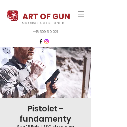
ART OF GUN
SHOOTING TACTICAL CENTER
+48 509 510 021
Pistolet -
fundamenty
Sun 15 Feb
  |  
FSO strzelnica