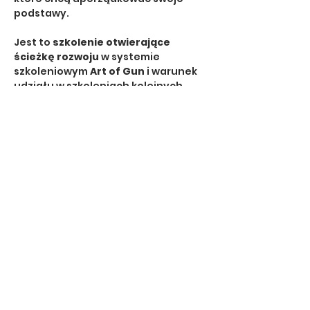
podstawy.
Jest to 
szkolenie otwierające 
ścieżkę rozwoju
 w systemie 
szkoleniowym 
Art of Gun
 i warunek 
udziału w szkoleniach kolejnych 
poziomów.
🔹 Dla kogo?
dla osób 
rozpoczynających 
szkolenie strzeleckie z 
pistoletem
dla strzelców, którzy chcą 
poprawić technikę i wyniki
dla tych, którzy planują 
rozwój 
dynamiczny, taktyczny lub 
sportowy
Show More