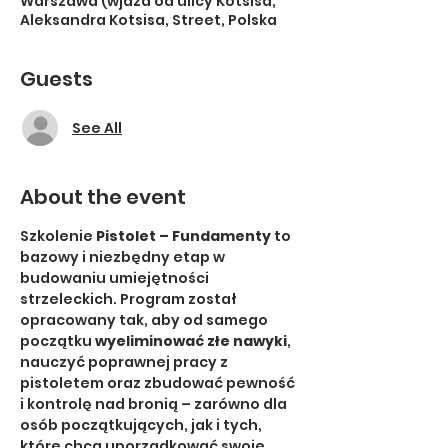
Warszawa (wjazd od ulicy Kotsisa,
Aleksandra Kotsisa, Street, Polska
Guests
See All
About the event
Szkolenie 
Pistolet – Fundamenty
 to 
bazowy i niezbędny etap w 
budowaniu umiejętności 
strzeleckich. Program został 
opracowany tak, aby od samego 
początku 
wyeliminować złe nawyki
, 
nauczyć poprawnej pracy z 
pistoletem oraz zbudować pewność 
i kontrolę nad bronią – zarówno dla 
osób początkujących, jak i tych, 
które chcą uporządkować swoje 