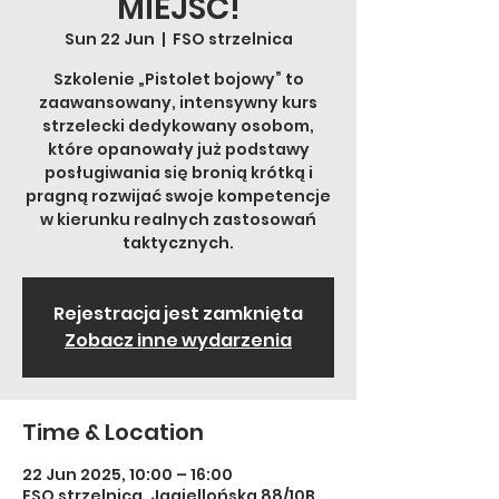
MIEJSC!
Sun 22 Jun
  |  
FSO strzelnica
Szkolenie „Pistolet bojowy” to
zaawansowany, intensywny kurs
strzelecki dedykowany osobom,
które opanowały już podstawy
posługiwania się bronią krótką i
pragną rozwijać swoje kompetencje
w kierunku realnych zastosowań
taktycznych.
Rejestracja jest zamknięta
Zobacz inne wydarzenia
Time & Location
22 Jun 2025, 10:00 – 16:00
FSO strzelnica, Jagiellońska 88/10B