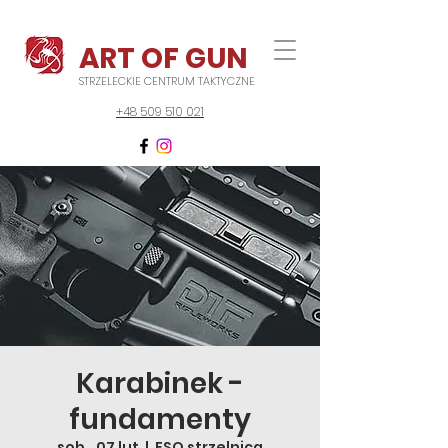
ART OF GUN
STRZELECKIE CENTRUM TAKTYCZNE
+48 509 510 021
Karabinek -
fundamenty
sob., 07 lut
  |  
FSO strzelnica