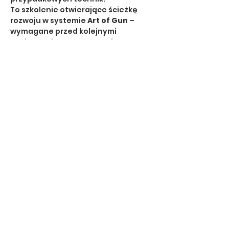
To szkolenie otwierające ścieżkę 
rozwoju w systemie 
Art of Gun
 – 
wymagane przed kolejnymi 
poziomami zaawansowania.
🔹 Dla kogo?
dla osób 
zaczynających 
przygodę z karabinkiem
dla strzelców chcących 
uporządkować i skorygować 
podstawy
dla tych, którzy myślą o 
dalszym 
szkoleniu taktycznym i 
dynamicznym
Pokaż więcej