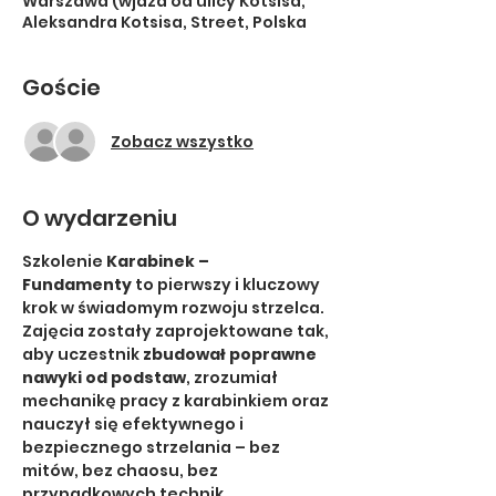
Warszawa (wjazd od ulicy Kotsisa,
Aleksandra Kotsisa, Street, Polska
Goście
Zobacz wszystko
O wydarzeniu
Szkolenie 
Karabinek – 
Fundamenty
 to pierwszy i kluczowy 
krok w świadomym rozwoju strzelca. 
Zajęcia zostały zaprojektowane tak, 
aby uczestnik 
zbudował poprawne 
nawyki od podstaw
, zrozumiał 
mechanikę pracy z karabinkiem oraz 
nauczył się efektywnego i 
bezpiecznego strzelania – bez 
mitów, bez chaosu, bez 
przypadkowych technik.