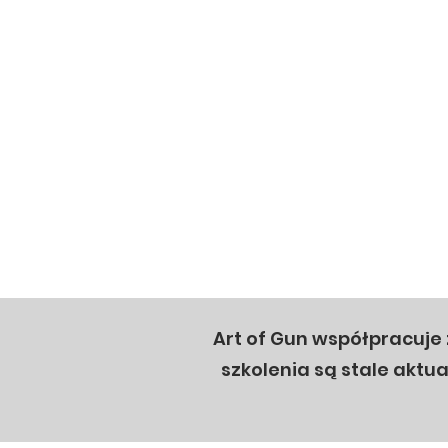
Art of Gun współpracuje
szkolenia są stale akt