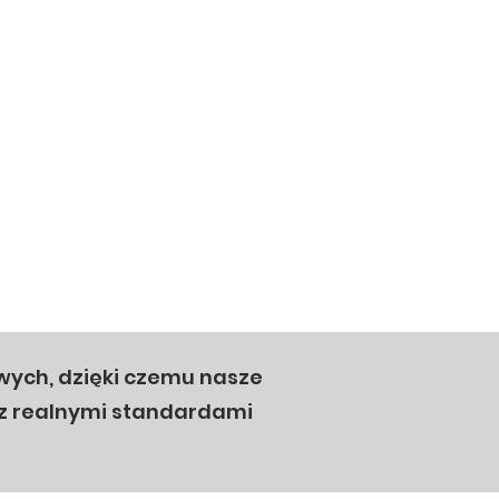
wych, dzięki czemu nasze
az realnymi standardami