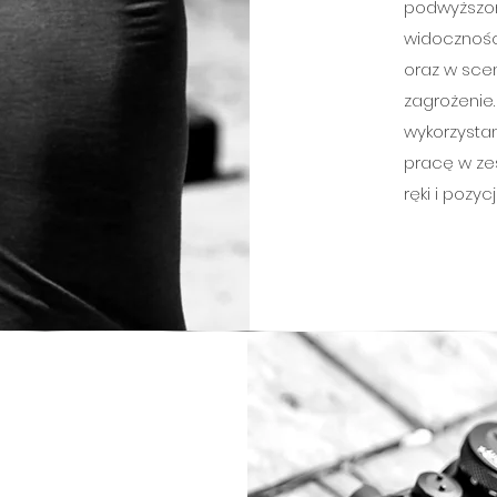
podwyższon
widocznośc
oraz w sce
zagrożenie.
wykorzystan
pracę w zes
ręki i pozy