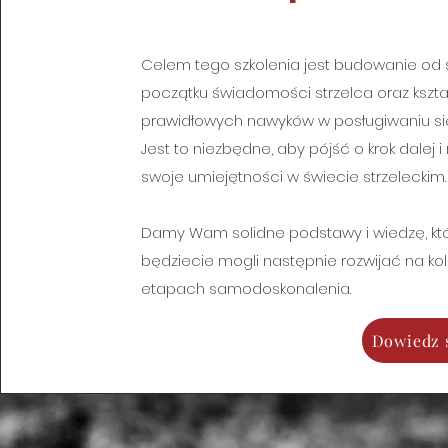
Celem tego szkolenia jest budowanie o
początku świadomości strzelca oraz kszt
prawidłowych nawyków w posługiwaniu się
Jest to niezbędne, aby pójść o krok dalej i
swoje umiejętności w świecie strzeleckim.
Damy Wam solidne podstawy i wiedzę, kt
będziecie mogli następnie rozwijać na ko
etapach samodoskonalenia.
Dowiedz s