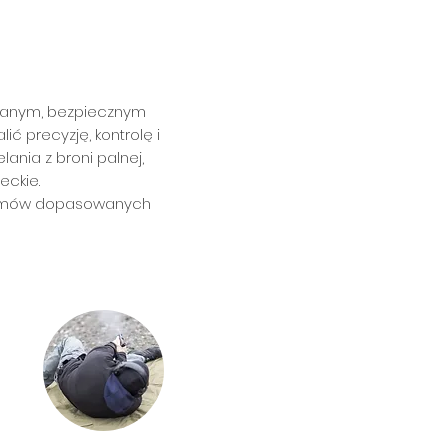
lowanym, bezpiecznym
 precyzję, kontrolę i
ania z broni palnej,
eckie.
ogramów dopasowanych