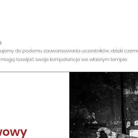
.
wujemy do poziomu zaawansowania uczestników, dzięki czemu 
cy mogą rozwijać swoje kompetencje we własnym tempie.
awowy