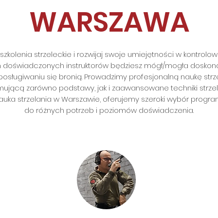
WARSZAWA
 szkolenia strzeleckie i rozwijaj swoje umiejętności w kontro
 doświadczonych instruktorów będziesz mógł/mogła doskonalić
sługiwaniu się bronią. Prowadzimy profesjonalną naukę strzel
ującą zarówno podstawy, jak i zaawansowane techniki strzel
ę nauka strzelania w Warszawie, oferujemy szeroki wybór pr
do różnych potrzeb i poziomów doświadczenia.