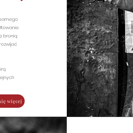
d samego
ałtowanie
 bronią.
 rozwijać
órą
lejnych
ię więcej