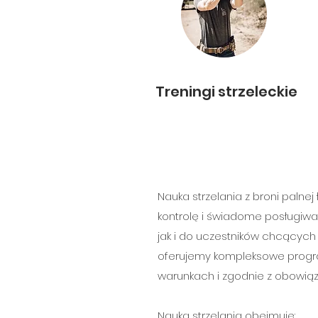
Treningi strzeleckie
Nauka strzelania z broni palne
kontrolę i świadome posługiwan
jak i do uczestników chcących 
oferujemy kompleksowe progra
warunkach i zgodnie z obowią
Nauka strzelania obejmuje: