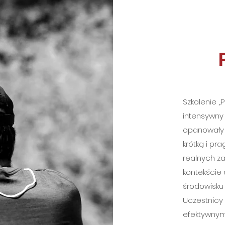
Szkolenie „
intensywny
opanowały 
krótką i pr
realnych z
kontekście 
środowisku
Uczestnicy
efektywnym