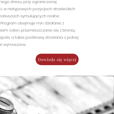
ego stresu, przy ograniczonej
i, w nietypowych pozycjach strzeleckich
nariuszach symulujących realne
 Program obejmuje m.in. działanie z
iem osłon, przemieszczanie się z bronią,
pole, a także podstawy strzelania z jednej
cje wymuszone.
Dowiedz się więcej