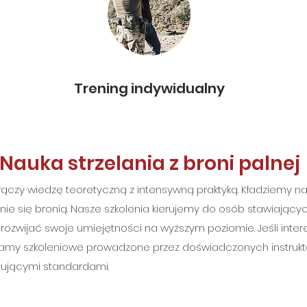
Trening indywidualny
Nauka strzelania z broni palnej
j łączy wiedzę teoretyczną z intensywną praktyką. Kładziemy 
ie się bronią. Nasze szkolenia kierujemy do osób stawiających
rozwijać swoje umiejętności na wyższym poziomie. Jeśli intere
my szkoleniowe prowadzone przez doświadczonych instrukt
zującymi standardami.