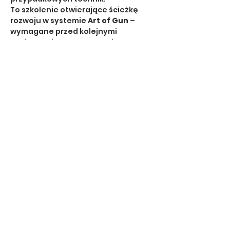
To szkolenie otwierające ścieżkę 
rozwoju w systemie 
Art of Gun
 – 
wymagane przed kolejnymi 
poziomami zaawansowania.
🔹 Dla kogo?
dla osób 
zaczynających 
przygodę z karabinkiem
dla strzelców chcących 
uporządkować i skorygować 
podstawy
dla tych, którzy myślą o 
dalszym 
szkoleniu taktycznym i 
dynamicznym
Pokaż więcej