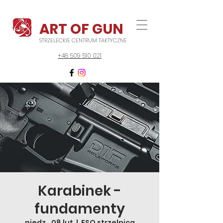
ART OF GUN
STRZELECKIE CENTRUM TAKTYCZNE
+48 509 510 021
Karabinek -
fundamenty
niedz., 08 lut
  |  
FSO strzelnica