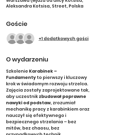
Warszawa (wjazd od ulicy Kotsisa,
Aleksandra Kotsisa, Street, Polska
Goście
+1 dodatkowych gości
O wydarzeniu
Szkolenie 
Karabinek – 
Fundamenty
 to pierwszy i kluczowy 
krok w świadomym rozwoju strzelca. 
Zajęcia zostały zaprojektowane tak, 
aby uczestnik 
zbudował poprawne 
nawyki od podstaw
, zrozumiał 
mechanikę pracy z karabinkiem oraz 
nauczył się efektywnego i 
bezpiecznego strzelania – bez 
mitów, bez chaosu, bez 
przypadkowych technik.