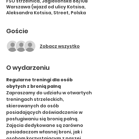
FSO strzelnica, Jagiellońska 88/10B
Warszawa (wjazd od ulicy Kotsisa,
Aleksandra Kotsisa, Street, Polska
Goście
Zobacz wszystko
O wydarzeniu
Regularne treningi dla osób 
obytych z bronią palną
Zapraszamy do udziału w otwartych 
treningach strzeleckich, 
skierowanych do osób 
posiadających doświadczenie w 
posługiwaniu się bronią palną. 
Zajęcia dedykowane są zarówno 
posiadaczom własnej broni, jak i 
osobom korzystającym z naszej 