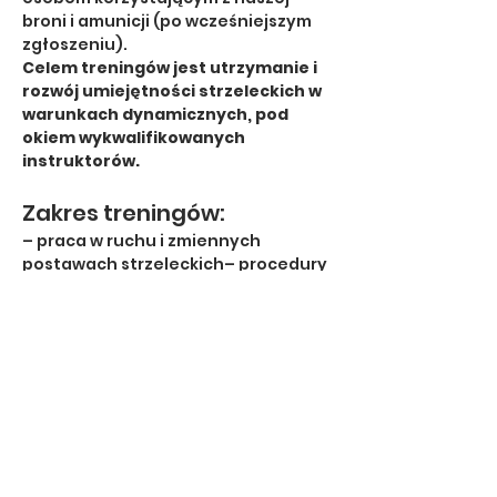
broni i amunicji (po wcześniejszym 
zgłoszeniu).
Celem treningów jest utrzymanie i 
rozwój umiejętności strzeleckich w 
warunkach dynamicznych, pod 
okiem wykwalifikowanych 
instruktorów.
Zakres treningów:
– praca w ruchu i zmiennych 
postawach strzeleckich– procedury 
awaryjne i zmiany magazynków– 
praca z przesłonami i różnymi 
typami celów– rozwijanie 
świadomości przestrzennej i 
decyzyjności– indywidualne 
konsultacje techniczne z 
instruktorami
Treningi prowadzone są w formie 
dynamicznej, z uwzględnieniem 