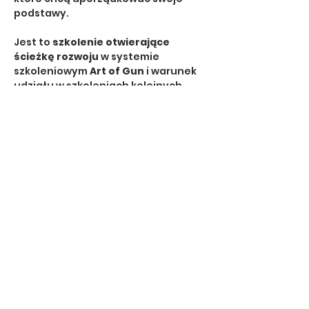
podstawy.
Jest to 
szkolenie otwierające 
ścieżkę rozwoju
 w systemie 
szkoleniowym 
Art of Gun
 i warunek 
udziału w szkoleniach kolejnych 
poziomów.
🔹 Dla kogo?
dla osób 
rozpoczynających 
szkolenie strzeleckie z 
pistoletem
dla strzelców, którzy chcą 
poprawić technikę i wyniki
dla tych, którzy planują 
rozwój 
dynamiczny, taktyczny lub 
sportowy
Pokaż więcej