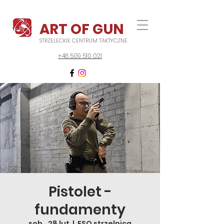
ART OF GUN
STRZELECKIE CENTRUM TAKTYCZNE
+48 509 510 021
Pistolet -
fundamenty
sob., 28 lut
  |  
FSO strzelnica