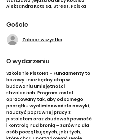
Warszawa (wjazd od ulicy Kotsisa,
Aleksandra Kotsisa, Street, Polska
Goście
Zobacz wszystko
O wydarzeniu
Szkolenie 
Pistolet – Fundamenty
 to 
bazowy i niezbędny etap w 
budowaniu umiejętności 
strzeleckich. Program został 
opracowany tak, aby od samego 
początku 
wyeliminować złe nawyki
, 
nauczyć poprawnej pracy z 
pistoletem oraz zbudować pewność 
i kontrolę nad bronią – zarówno dla 
osób początkujących, jak i tych, 
które chcą uporządkować swoje 