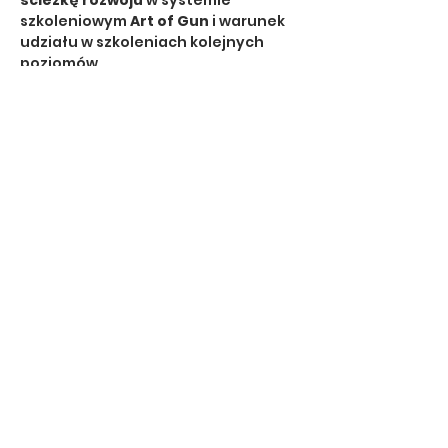
ścieżkę rozwoju
 w systemie 
szkoleniowym 
Art of Gun
 i warunek 
udziału w szkoleniach kolejnych 
poziomów.
🔹 Dla kogo?
dla osób 
rozpoczynających 
szkolenie strzeleckie z 
pistoletem
dla strzelców, którzy chcą 
poprawić technikę i wyniki
dla tych, którzy planują 
rozwój 
dynamiczny, taktyczny lub 
sportowy
Pokaż więcej
Udostępnij to wydarzenie