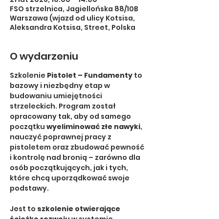
FSO strzelnica, Jagiellońska 88/10B
Warszawa (wjazd od ulicy Kotsisa,
Aleksandra Kotsisa, Street, Polska
O wydarzeniu
Szkolenie 
Pistolet – Fundamenty
 to 
bazowy i niezbędny etap w 
budowaniu umiejętności 
strzeleckich. Program został 
opracowany tak, aby od samego 
początku 
wyeliminować złe nawyki
, 
nauczyć poprawnej pracy z 
pistoletem oraz zbudować pewność 
i kontrolę nad bronią – zarówno dla 
osób początkujących, jak i tych, 
które chcą uporządkować swoje 
podstawy.
Jest to 
szkolenie otwierające 