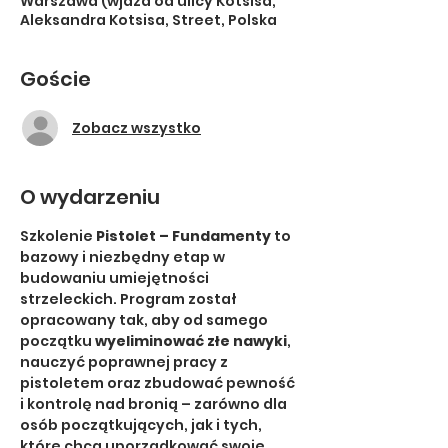
Warszawa (wjazd od ulicy Kotsisa,
Aleksandra Kotsisa, Street, Polska
Goście
Zobacz wszystko
O wydarzeniu
Szkolenie 
Pistolet – Fundamenty
 to 
bazowy i niezbędny etap w 
budowaniu umiejętności 
strzeleckich. Program został 
opracowany tak, aby od samego 
początku 
wyeliminować złe nawyki
, 
nauczyć poprawnej pracy z 
pistoletem oraz zbudować pewność 
i kontrolę nad bronią – zarówno dla 
osób początkujących, jak i tych, 
które chcą uporządkować swoje 