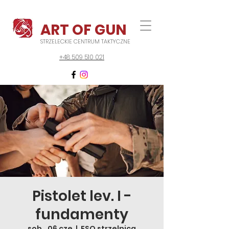
ART OF GUN
STRZELECKIE CENTRUM TAKTYCZNE
+48 509 510 021
Pistolet lev. I -
fundamenty
sob., 06 cze
  |  
FSO strzelnica