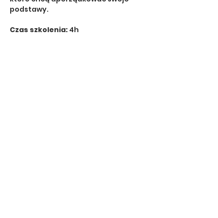
podstawy.
Czas szkolenia: 
4h
Broń: 
GLOCK 17
Koszt z naszą bronią i 
amunicją:
 800 PLN
Koszt z własną bronią i 
amunicją:
 550 PLN
Jest to 
szkolenie otwierające 
ścieżkę rozwoju
 w systemie 
szkoleniowym 
Art of Gun
 i warunek 
udziału w szkoleniach kolejnych 
poziomów.
Pokaż więcej