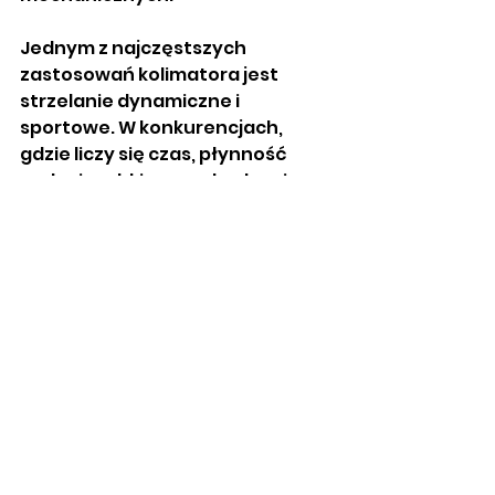
Jednym z najczęstszych 
zastosowań kolimatora jest 
strzelanie dynamiczne i 
sportowe. W konkurencjach, 
gdzie liczy się czas, płynność 
ruchu i szybkie przechodzenie 
między celami, kolimator red dot 
pozwala na natychmiastowe 
namierzenie celu i oddanie 
strzału z obojgiem oczu 
otwartych. Przekłada się to na 
lepszą kontrolę sytuacji i większą 
skuteczność.
Kolimator doskonale sprawdza 
się również w strzelaniu w ruchu 
oraz podczas ćwiczeń 