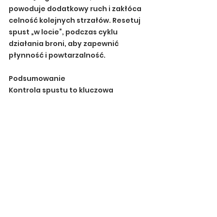
powoduje dodatkowy ruch i zakłóca 
celność kolejnych strzałów. Resetuj 
spust „w locie”, podczas cyklu 
działania broni, aby zapewnić 
płynność i powtarzalność.
Podsumowanie
Kontrola spustu to kluczowa 
umiejętność, wymagająca czasu i 
praktyki. Chodzi nie tylko o 
precyzyjne naciskanie, ale również o 
efektywną pracę na resecie. 
Ćwicząc izolację ruchów, właściwe 
ustawienie palca oraz kontrolę 
resetu, zbudujesz solidne podstawy, 
które przełożą się na celność i 
pewność działania. Jeśli chcesz 
udoskonalić te umiejętności, 