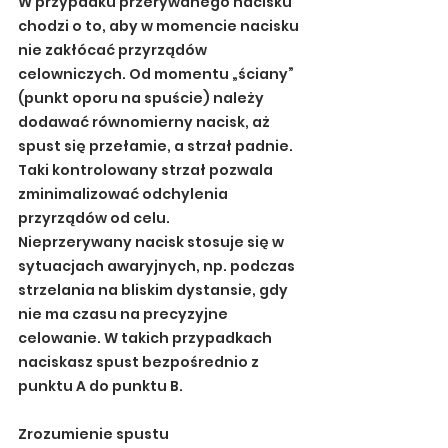
W przypadku przerywanego nacisku 
chodzi o to, aby w momencie nacisku 
nie zakłócać przyrządów 
celowniczych. Od momentu „ściany” 
(punkt oporu na spuście) należy 
dodawać równomierny nacisk, aż 
spust się przełamie, a strzał padnie. 
Taki kontrolowany strzał pozwala 
zminimalizować odchylenia 
przyrządów od celu.
Nieprzerywany nacisk stosuje się w 
sytuacjach awaryjnych, np. podczas 
strzelania na bliskim dystansie, gdy 
nie ma czasu na precyzyjne 
celowanie. W takich przypadkach 
naciskasz spust bezpośrednio z 
punktu A do punktu B.
Zrozumienie spustu